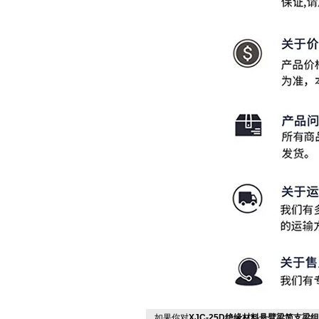
如果你对
XJC-25D绝缘材料悬臂梁简支梁