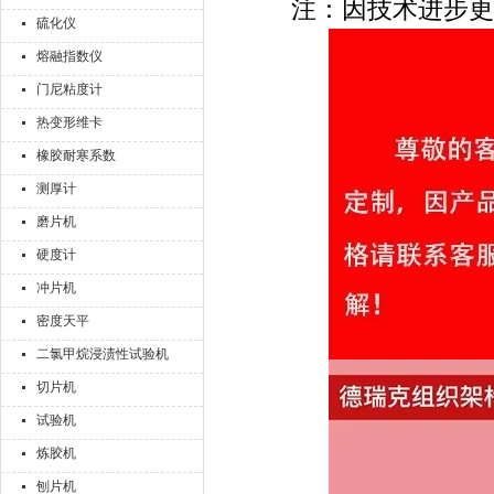
注：因技术进步更
硫化仪
熔融指数仪
门尼粘度计
热变形维卡
橡胶耐寒系数
测厚计
磨片机
硬度计
冲片机
密度天平
二氯甲烷浸渍性试验机
切片机
试验机
炼胶机
刨片机