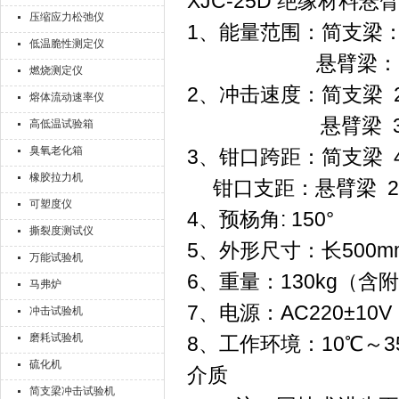
XJC-25D 绝缘材
压缩应力松弛仪
1、能量范围：简支梁：1J
低温脆性测定仪
悬臂梁：1J、2.75
燃烧测定仪
2、冲击速度：简支梁 2.
熔体流动速率仪
悬臂梁 3.5
高低温试验箱
臭氧老化箱
3、钳口跨距：简支梁 40
橡胶拉力机
钳口支距：悬臂梁 2
可塑度仪
4、预杨角: 150°
撕裂度测试仪
5、外形尺寸：长500mm
万能试验机
6、重量：130kg（含
马弗炉
7、电源：AC220±10V
冲击试验机
磨耗试验机
8、工作环境：10℃～
硫化机
介质
简支梁冲击试验机