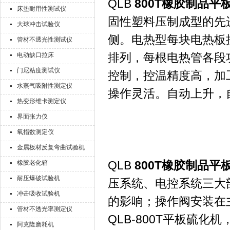
QLB
800T橡胶制品平
床垫耐用性测试仪
固性塑料压制成型的先
大球冲击试验仪
侧。电热型每块电热板
管材不透光性测试仪
排列，每根电热管各段
电动缺口拉床
门尼粘度测试仪
控制，控温精度高，加
水蒸气吸附性测定仪
操作灵活。自动上升，
热变形维卡测定仪
界面张力仪
氧指数测定仪
金属板材反复弯曲试验机
QLB
800T橡胶制品平
橡胶老化箱
耐压爆破试验机
压系统、电控系统三大
冲击吸收试验机
的影响；操作阀安装在
管材不透光率测定仪
QLB-800T平板硫化机
阿克隆磨耗机