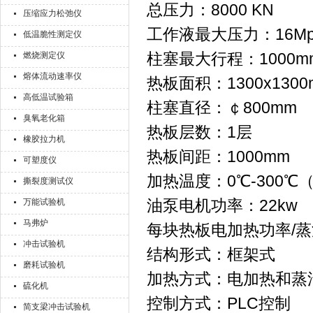
总压力：8000 KN
压缩应力松弛仪
工作液最大压力：16Mp
低温脆性测定仪
柱塞最大行程：1000m
燃烧测定仪
熔体流动速率仪
热板面积：1300x1300
高低温试验箱
柱塞直径：￠800mm
臭氧老化箱
热板层数：1层
橡胶拉力机
热板间距：1000mm
可塑度仪
加热温度：0℃-300
撕裂度测试仪
油泵电机功率：22kw
万能试验机
马弗炉
每块热板电加热功率/蒸
冲击试验机
结构形式：框架式
磨耗试验机
加热方式：电加热和蒸
硫化机
控制方式：PLC控制
简支梁冲击试验机