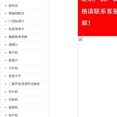
硫化仪
熔融指数仪
门尼粘度计
热变形维卡
橡胶耐寒系数
测厚计
磨片机
硬度计
冲片机
密度天平
二氯甲烷浸渍性试验机
切片机
试验机
炼胶机
刨片机