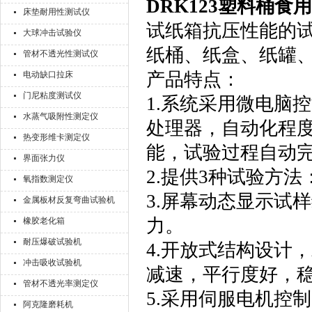
DRK123
塑料桶食用
床垫耐用性测试仪
试纸箱抗压性能的
大球冲击试验仪
纸桶、纸盒、纸罐、
管材不透光性测试仪
产品特点：
电动缺口拉床
门尼粘度测试仪
1.系统采用微电脑
水蒸气吸附性测定仪
处理器，自动化程
热变形维卡测定仪
能，试验过程自动
界面张力仪
2.提供3种试验方
氧指数测定仪
3.屏幕动态显示试
金属板材反复弯曲试验机
力。
橡胶老化箱
耐压爆破试验机
4.开放式结构设计
冲击吸收试验机
减速，平行度好，
管材不透光率测定仪
5.采用伺服电机控
阿克隆磨耗机