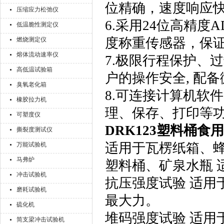
位精确，速度响应
压缩应力松弛仪
6.采用24位高精度AD
低温脆性测定仪
度称重传感器，保
燃烧测定仪
熔体流动速率仪
7.极限行程保护、
高低温试验箱
户的操作安全, 配
臭氧老化箱
8.可连接计算机软
橡胶拉力机
理、保存、打印等
可塑度仪
DRK123
塑料桶食用
撕裂度测试仪
适用于瓦楞纸箱、
万能试验机
马弗炉
塑料桶、矿泉水瓶 
冲击试验机
抗压强度试验 适用
磨耗试验机
最大力。
硫化机
堆码强度试验 适用
简支梁冲击试验机