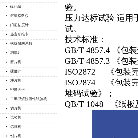
验。
硫化仪
压力达标试验 适用
熔融指数仪
门尼粘度计
试。
热变形维卡
技术标准：
橡胶耐寒系数
GB/T 4857.4
测厚计
GB/T 4857.3
磨片机
ISO2872 《包
硬度计
ISO2874 《
冲片机
密度天平
堆码试验》；
二氯甲烷浸渍性试验机
QB/T 1048 
切片机
试验机
炼胶机
刨片机