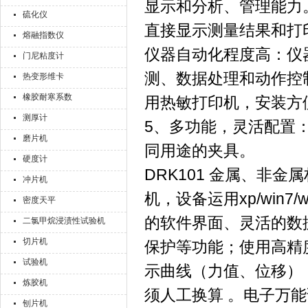
显示和分析、管理能力
硫化仪
直接显示测量结果和打
熔融指数仪
仪器自动化程度高：仪器
门尼粘度计
测、数据处理和动作控
热变形维卡
橡胶耐寒系数
用热敏打印机，安装方
测厚计
5、多功能，灵活配置：夹
磨片机
同用途的夹具。
硬度计
DRK101 金属、非
冲片机
机，设备运用xp/win7
密度天平
的软件界面、灵活的数
二氯甲烷浸渍性试验机
切片机
保护等功能；使用高精
试验机
示曲线（力值、位移）
炼胶机
须人工换算 。电子万
刨片机