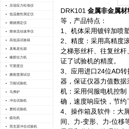
压缩应力松弛仪
DRK101
金属非金属材
低温脆性测定仪
等，产品特点：
燃烧测定仪
1、机体采用镀锌加喷
熔体流动速率仪
2、精度：采用高精度
高低温试验箱
臭氧老化箱
之梯形丝杆、往复丝杆
橡胶拉力机
证了试验机的精度。
可塑度仪
3、应用进口24位AD转
撕裂度测试仪
器，保证仪器力值数据
万能试验机
机：采用伺服电机控制
马弗炉
确，速度响应快，节约
冲击试验机
磨耗试验机
4、操作箱及软件：大
硫化机
间、力-变形、力-位
简支梁冲击试验机