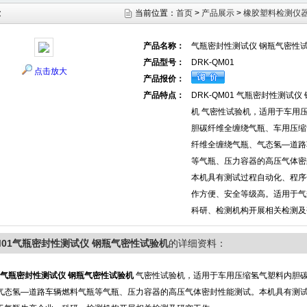
示
当前位置：
首页
>
产品展示
>
橡胶塑料检测仪
产品名称：
气瓶密封性测试仪 钢瓶气密性
产品型号：
DRK-QM01
点击放大
产品报价：
产品特点：
DRK-QM01 气瓶密封性测试
机 气密性试验机，适用于车用
胆碳纤维全缠绕气瓶、车用压缩
纤维全缠绕气瓶、气态氢—道路
等气瓶、压力容器的高压气体密
本机具有测试过程自动化、程序
作方便、安全等级高。适用于气
科研、检测机构开展相关检测及
QM01气瓶密封性测试仪 钢瓶气密性试验机
的详细资料：
气瓶密封性测试仪 钢瓶气密性试验机
气密性试验机，适用于车用压缩氢气塑料内胆
气态氢—道路车辆燃料气瓶等气瓶、压力容器的高压气体密封性能测试。本机具有测