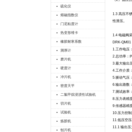
硫化仪
1.3 高压
熔融指数仪
性泄压。
门尼粘度计
热变形维卡
1.4 电
橡胶耐寒系数
DRK-QM
1.工作电压：
测厚计
2.总功率：约
磨片机
3.最大输出
硬度计
4.工作介质
冲片机
5.驱动气压：
6.输出路数
密度天平
7.测试效率
二氯甲烷浸渍性试验机
8.压力表精
切片机
9.传感器精度
试验机
10.压力控制
11.低压空
炼胶机
11.1 输出
刨片机