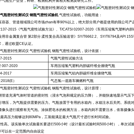
于气瓶生产企业，科研、检测机构开展相关检测及研究工作。
气瓶密封性测试仪 钢瓶气密性试验机
气密性试验机，功能用途：
压容器、管道领域我公司市场zhan有率90%以上，绝大部分用户都是使用的我公司
 12137-2015《气瓶气密性试验方法》、T/CATSI 02007-2020《车用压缩氢
用非金属复合管 第2部分:柔性复合高压输送管》SY/T6662.2、SY/T6794及API
技术，通过欧盟CE认证。
01 气瓶密封性测试仪 气密性试验机 钢瓶气密性试验机，设计依据：
37-2015
气瓶气密性试验方法
2 007-2020
车用压缩氢气塑料内胆碳纤维全缠绕气瓶
44-2017
车用压缩氢气铝内胆碳纤维全缠绕气瓶
1:2018(E）
气态氢—道路车辆燃料气瓶
01 气瓶密封性测试仪 气密性试验机 钢瓶气密性试验机，设计原理：
测管道充满气体时管道的密封性（浸水气泡和规定的压力降），并能快速地显示气压
行增压，为气瓶提供需要的压力。气瓶放置于专用的水箱内，水箱注水后关闭。系统
摄像头进行观察有无气泡。涂抹肥皂水的检测方法，水箱内则不需要注水，依靠摄像
机最高压力能够达到80MPa，工装能满足最大气瓶尺寸进行长时间试验。
靠性高。该实验单次试验最长要进行500小时（设计最长试验时间500小时），单次试
速率可以在一定范围内自由设定