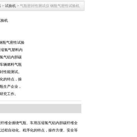
器
>
试验机
> 气瓶密封性测试仪 钢瓶气密性试验机
试验机
仪 钢瓶气密性试验
压缩氢气塑料内
氢气铝内胆碳
车辆燃料气瓶
封性能测试。
化的特点，操
瓶生产企业，
研究工作。
碳纤维全缠绕气瓶、车用压缩氢气铝内胆碳纤维全
试过程自动化、程序化的特点，操作方便、安全等