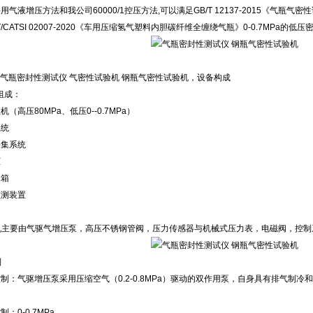
用气液增压方法和我公司60000/1控压方法,可以满足GB/T 12137-2015《气瓶气
/CATSI 02007-2020《车用压缩氢气塑料内胆碳纤维全缠绕气瓶》0-0.7MPa的
01 气瓶密封性测试仪 气密性试验机 钢瓶气密性试验机，设备构成
组成：
（高压80MPa、低压0--0.7MPa）
系统
采集系统
柜
水箱
监测装置
力主机主要由气驱气增压泵，高压不锈钢管阀，压力传感器与机械式压力表，电磁阀，控
制
控制：气驱增压泵采用压缩空气（0.2-0.8MPa）驱动的双作用泵，自身具有排气制
：0-0.7MPa