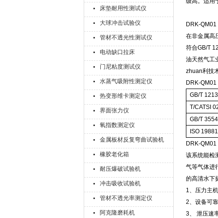
级高。适用
床垫耐用性测试仪
大球冲击试验仪
DRK-QM01
在非金属高
管材不透光性测试仪
符合GB/T
电动缺口拉床
油天然气工业
门尼粘度测试仪
zhuan利
水蒸气吸附性测定仪
DRK-QM
GB/T 121
热变形维卡测定仪
T/CATSI 0
界面张力仪
GB/T 355
氧指数测定仪
ISO 1988
金属板材反复弯曲试验机
DRK-QM
橡胶老化箱
该系统能检
气等气体进
耐压爆破试验机
的高清水下
冲击吸收试验机
1、压力主
管材不透光率测定仪
2、设备可
阿克隆磨耗机
3、 泄压