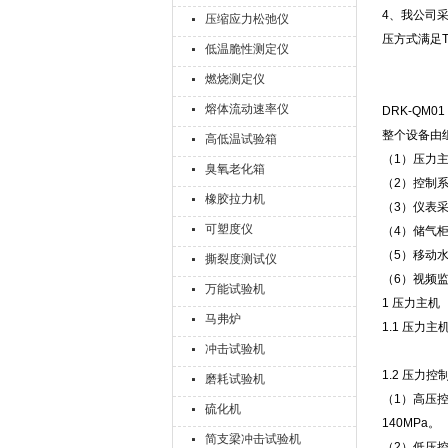
4、我公司采
压缩应力松弛仪
压方式满足T
低温脆性测定仪
燃烧测定仪
熔体流动速率仪
DRK-QM
整个设备由
高低温试验箱
（1）压力主机
臭氧老化箱
（2）控制
橡胶拉力机
（3）仪表
可塑度仪
（4）储气
（5）移动
撕裂度测试仪
（6）视频
万能试验机
1 压力主机
马弗炉
1.1 压
冲击试验机
1.2 压力控
磨耗试验机
（1）高压
硫化机
140MPa。
简支梁冲击试验机
（2）低压控制