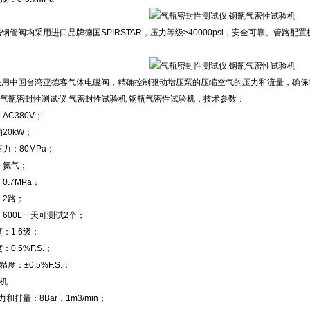
不锈钢管阀均采用进口品牌德国SPIRSTAR，压力等级≥40000psi，安全可靠。管
磁阀采用中国台湾亚德客气体电磁阀，精确控制驱动增压泵的压缩空气的压力和流量，确
01 气瓶密封性测试仪 气密封性试验机 钢瓶气密性试验机，技术参数：
AC380V；
20kW；
压力：80MPa；
：氮气；
0.7MPa；
：2路；
：600L一天可测试2个；
度：1.6级；
：0.5%F.S.；
精度：±0.5%F.S.；
压机
压力和排量：8Bar，1m3/min；