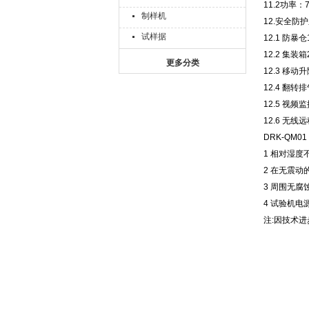
11.2功率：7
制样机
12.安全防
试样据
12.1 防
12.2 集
更多分类
12.3 移
12.4 翻
12.5 视
12.6 无
DRK-QM
1 相对湿度
2 在无震动
3 周围无腐
4 试验机电
注:因技术