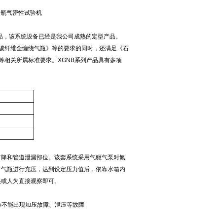
产品，该系统设备已经是我公司成熟的定型产品。
气塑料内胆碳纤维全缠绕气瓶》等的要求的同时，还满足《石
 15S等相关所属标准要求。XGNB系列产品具有多项
下降和管道泄漏部位。该套系统采用气驱气泵对氮
对气瓶进行充压，达到设定压力值后，依靠水箱内
头或人为直接观察即可。
验不能出现加压故障、泄压等故障