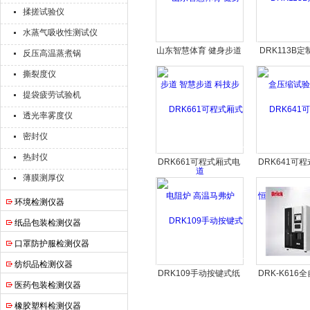
揉搓试验仪
水蒸气吸收性测试仪
山东智慧体育 健身步道
DRK113B
反压高温蒸煮锅
智慧步道 科技步道
压缩试验仪
撕裂度仪
提袋疲劳试验机
透光率雾度仪
密封仪
热封仪
DRK661可程式厢式电
DRK641可
薄膜测厚仪
阻炉 高温马弗炉
湿试验箱 多
环境检测仪器
纸品包装检测仪器
口罩防护服检测仪器
纺织品检测仪器
DRK109手动按键式纸
DRK-K616
医药包装检测仪器
张耐破度试验机
定氮仪 蛋白
橡胶塑料检测仪器