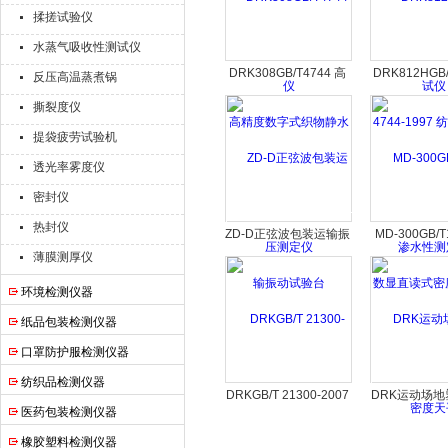
揉搓试验仪
水蒸气吸收性测试仪
DRK308GB/T4744 高
DRK812HGB/
反压高温蒸煮锅
精度数字式织物静水压
1997 纺织
撕裂度仪
测定仪
性测定
提袋疲劳试验机
透光率雾度仪
密封仪
热封仪
ZD-D正弦波包装运输振
MD-300GB/T
薄膜测厚仪
动试验台
显直读式密度
度天
环境检测仪器
纸品包装检测仪器
口罩防护服检测仪器
纺织品检测仪器
DRKGB/T 21300-2007
DRK运动场
医药包装检测仪器
塑料管材不透光性测试
冲击吸收
橡胶塑料检测仪器
仪