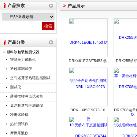
产品搜索
产品展示
山东德瑞克仪器股份有限公司
产品分类
塑料软包装检测仪器
智能拉力试验机
DRK461EGB/T5453 纺
DRK255纺
织品全自动透气性测试
革、复合材料
透过率测试仪
仪
仪
空气浴薄膜热缩性能测试
仪
测试仪
薄膜摆锤冲击试验机
葛尔莱透气性测试仪
DRK-LXISO 9073-10
DRK708电
冲击试验机
无纺布干态落絮测试仪
机理织物感应
热粘测试仪
仪
摩擦系数仪